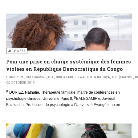
JIDV N°35
Pour une prise en charge systémique des femmes
violées en République Démocratique du Congo
DURIEZ, N., BALEGAMIRE, B.J., BIRHAKABULIRWA, K.D. & KASIWA, C.B. [FRANCE, R
02 OCTOBER 2019
a
DURIEZ, Nathalie. Thérapeute familiale, maître de conférences en
b
psychologie clinique. Université Paris 8,
BALEGAMIRE, Juvenal
Bazikashe, Professeur de psychologie à l'Université Evangélique en
c
KADURHA BIRHAKABULIRWA, Deogratias.
Afrique, Bukavu, RDC,
Bibliothécaire à l'Institut Supérieur des Techniques Médicales, Bukavu,
d
RDC,
CIMANUKA KASIWA, Blaise. Psychologue clinicien au
Psychocenter de Culwe, Territoire de Kabare, Province du Sud-Kivu,
RDC
[Côte d'Ivoire]