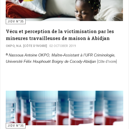
JIDV N°35
Vécu et perception de la victimisation par les
mineures travailleuses de maison à Abidjan
OKPO, N.A. [CÔTE D'IVOIRE]
02 OCTOBER 2019
a
Nassoua Antoine OKPO, Maître-Assistant à l’UFR Criminologie,
Université Félix Houphouët Boigny de Cocody-Abidjan
[Côte d'Ivoire]
JIDV N°35