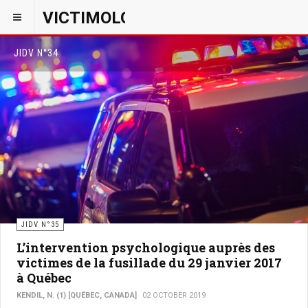
VICTIMOLOGIEPSY
JIDV N°34
JIDV N°35
L’intervention psychologique auprès des
victimes de la fusillade du 29 janvier 2017
à Québec
KENDIL, N. (1) [QUÉBEC, CANADA]
02 OCTOBER 2019