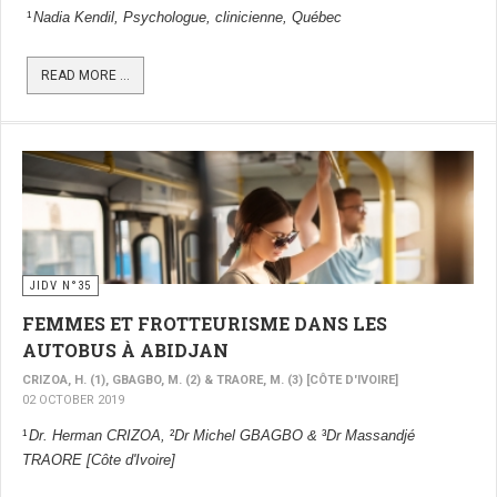
Nadia Kendil, Psychologue, clinicienne, Québec
1
READ MORE ...
JIDV N°35
FEMMES ET FROTTEURISME DANS LES
AUTOBUS À ABIDJAN
CRIZOA, H. (1), GBAGBO, M. (2) & TRAORE, M. (3) [CÔTE D'IVOIRE]
02 OCTOBER 2019
Dr. Herman CRIZOA,
Dr Michel GBAGBO &
Dr Massandjé
2
3
1
TRAORE [Côte d'Ivoire]