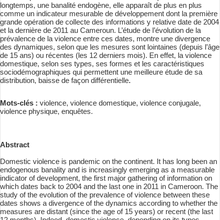
longtemps, une banalité endogène, elle apparaît de plus en plus
comme un indicateur mesurable de développement dont la première
grande opération de collecte des informations y relative date de 2004
et la dernière de 2011 au Cameroun. L’étude de l’évolution de la
prévalence de la violence entre ces dates, montre une divergence
des dynamiques, selon que les mesures sont lointaines (depuis l’âge
de 15 ans) ou récentes (les 12 derniers mois). En effet, la violence
domestique, selon ses types, ses formes et les caractéristiques
sociodémographiques qui permettent une meilleure étude de sa
distribution, baisse de façon différentielle
.
Mots-clés :
violence, violence domestique, violence conjugale,
violence physique, enquêtes.
Abstract
Domestic violence is pandemic on the continent. It has long been an
endogenous banality and is increasingly emerging as a measurable
indicator of development, the first major gathering of information on
which dates back to 2004 and the last one in 2011 in Cameroon. The
study of the evolution of the prevalence of violence between these
dates shows a divergence of the dynamics according to whether the
measures are distant (since the age of 15 years) or recent (the last
12 months). Indeed, domestic violence, depending on its types,