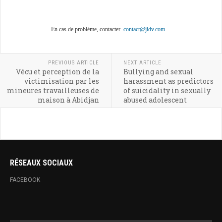
En cas de problème, contacter
contact@jidv.com
PREVIOUS ARTICLE
NEXT ARTICLE
Vécu et perception de la
Bullying and sexual
victimisation par les
harassment as predictors
mineures travailleuses de
of suicidality in sexually
maison à Abidjan
abused adolescent
RÉSEAUX SOCIAUX
FACEBOOK