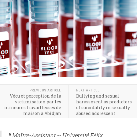
PREVIOUS ARTICLE
NEXT ARTICLE
Vécu et perception de la
Bullying and sexual
victimisation par les
harassment as predictors
mineures travailleuses de
of suicidality in sexually
maison à Abidjan
abused adolescent
Maître-Assistant -- Université Félix
a