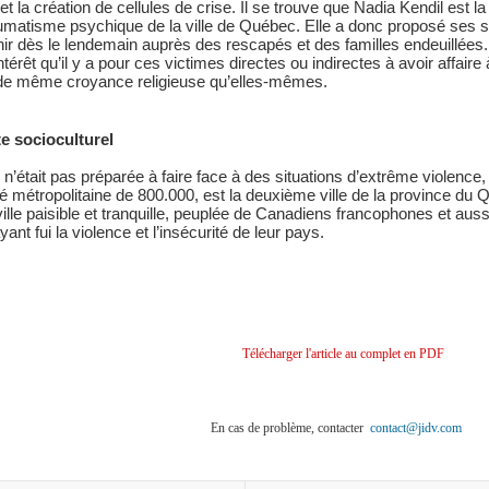
t la création de cellules de crise. Il se trouve que Nadia Kendil est 
aumatisme psychique de la ville de Québec. Elle a donc proposé ses s
nir dès le lendemain auprès des rescapés et des familles endeuillées.
’intérêt qu’il y a pour ces victimes directes ou indirectes à avoir aff
de même croyance religieuse qu’elles-mêmes.
xte socioculturel
n’était pas préparée à faire face à des situations d’extrême violence
 métropolitaine de 800.000, est la deuxième ville de la province du
lle paisible et tranquille, peuplée de Canadiens francophones et aus
t fui la violence et l’insécurité de leur pays.
Télécharger l'article au complet en PDF
En cas de problème, contacter
contact@jidv.com