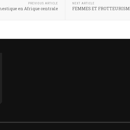
PREVIOUS ARTICLE
NEXT ARTICLE
mestique en Afrique centrale
FEMMES ET FROTTEURISME