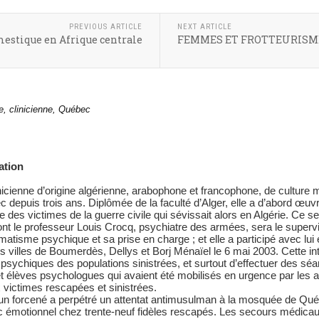
PREVIOUS ARTICLE
NEXT ARTICLE
mestique en Afrique centrale
FEMMES ET FROTTEURISME
e, clinicienne, Québec
tation
inicienne d’origine algérienne, arabophone et francophone, de cultu
c depuis trois ans. Diplômée de la faculté d’Alger, elle a d’abord œuvré
 des victimes de la guerre civile qui sévissait alors en Algérie. Ce s
t le professeur Louis Crocq, psychiatre des armées, sera le supervis
matisme psychique et sa prise en charge ; et elle a participé avec lui
s villes de Boumerdès, Dellys et Borj Ménaïel le 6 mai 2003. Cette inte
s psychiques des populations sinistrées, et surtout d’effectuer des s
t élèves psychologues qui avaient été mobilisés en urgence par les a
victimes rescapées et sinistrées.
un forcené a perpétré un attentat antimusulman à la mosquée de Québe
c émotionnel chez trente-neuf fidèles rescapés. Les secours médica