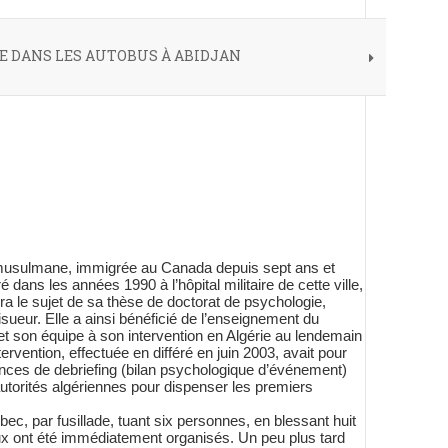
 DANS LES AUTOBUS À ABIDJAN
re musulmane, immigrée au Canada depuis sept ans et
 dans les années 1990 à l’hôpital militaire de cette ville,
era le sujet de sa thèse de doctorat de psychologie,
ueur. Elle a ainsi bénéficié de l’enseignement du
 et son équipe à son intervention en Algérie au lendemain
rvention, effectuée en différé en juin 2003, avait pour
éances de debriefing (bilan psychologique d’événement)
utorités algériennes pour dispenser les premiers
c, par fusillade, tuant six personnes, en blessant huit
ux ont été immédiatement organisés. Un peu plus tard