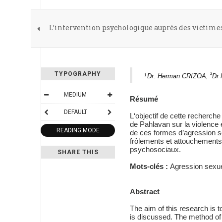
L’intervention psychologique auprès des victimes 
TYPOGRAPHY
2
Dr. Herman CRIZOA,
Dr
1
MEDIUM
Résumé
DEFAULT
L‘objectif de cette recherch
de Pahlavan sur la violence 
READING MODE
de ces formes d’agression se
frôlements et attouchements)
psychosociaux.
SHARE THIS
Mots-clés :
Agression sexuell
Abstract
The aim of this research is t
is discussed. The method of 