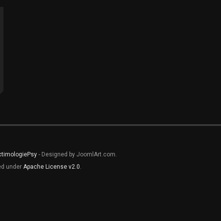
ctimologiePsy
- Designed by JoomlArt.com.
sed under
Apache License v2.0
.