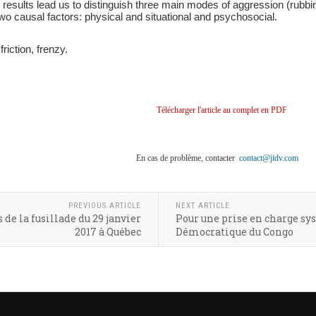
results lead us to distinguish three main modes of aggression (rubbi
wo causal factors: physical and situational and psychosocial.
friction, frenzy.
Télécharger l'article au complet en PDF
En cas de problème, contacter
contact@jidv.com
PREVIOUS ARTICLE
NEXT ARTICLE
de la fusillade du 29 janvier
Pour une prise en charge s
2017 à Québec
Démocratique du Congo