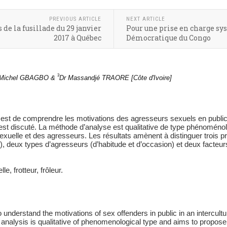
PREVIOUS ARTICLE
NEXT ARTICLE
de la fusillade du 29 janvier
Pour une prise en charge s
2017 à Québec
Démocratique du Congo
3
 Michel GBAGBO &
Dr Massandjé TRAORE [Côte d'Ivoire]
e est de comprendre les motivations des agresseurs sexuels en public 
est discuté. La méthode d’analyse est qualitative de type phénoménol
xuelle et des agresseurs. Les résultats amènent à distinguer trois pr
, deux types d’agresseurs (d’habitude et d’occasion) et deux facteurs
e, frotteur, frôleur.
o understand the motivations of sex offenders in public in an intercul
analysis is qualitative of phenomenological type and aims to propose 