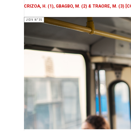
CRIZOA, H. (1), GBAGBO, M. (2) & TRAORE, M. (3) [
JIDV N°35